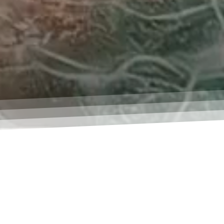
RETURNING OF THE RIVER!
Man erzählt sich, dass an den Ufern der schillernden Aare – dort, wo im Sommer Forellen und Boote seit jeher mit der
Strömung um die Wette schwimmen – freudige Gesichter im Rhythmus elektrisierender Klänge tanzen🤩⚡